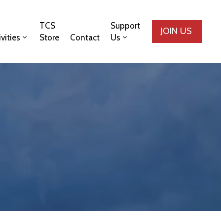
TCS
Support
JOIN US
ivities
Store
Contact
Us