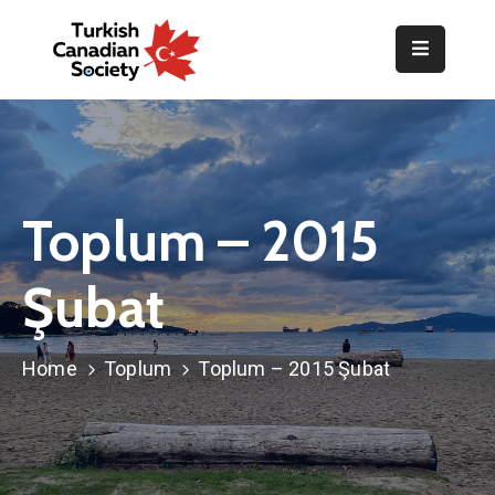
Home
Organization
Events
Toplum – 2015
Gallery
Şubat
Announcements
Resources
Home
Toplum
Toplum – 2015 Şubat
TOPLUM
Activities