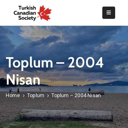
Home
Organization
Events
Toplum – 2004
Gallery
Nisan
Announcements
Resources
Home
Toplum
Toplum – 2004 Nisan
TOPLUM
Activities