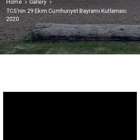
TCS
Home
Gallery
Store
TCS’nin 29 Ekim Cumhuriyet Bayramı Kutlaması
2020
Contact
Support
Us