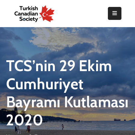
Home
Organization
Events
TCS’nin 29 Ekim
Gallery
Cumhuriyet
Announcements
Resources
Bayramı Kutlaması
TOPLUM
2020
Activities