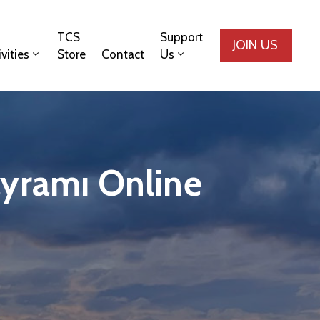
TCS
Support
JOIN US
ivities
Store
Contact
Us
ayramı Online